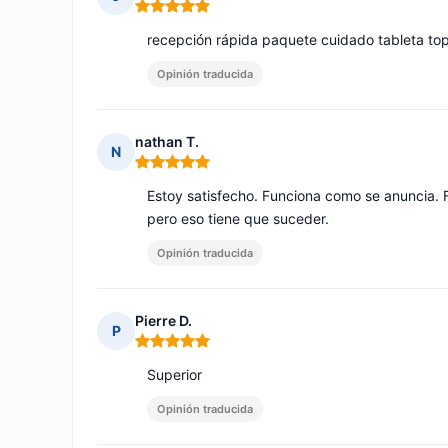
Nota: 5 de 5
recepción rápida paquete cuidado tableta to
Opinión traducida
nathan T.
N
Nota: 5 de 5
Estoy satisfecho. Funciona como se anuncia. F
pero eso tiene que suceder.
Opinión traducida
Pierre D.
P
Nota: 5 de 5
Superior
Opinión traducida