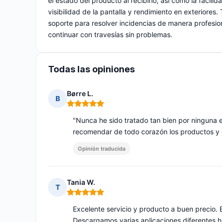
el estado del producto al recibirlo, así como la facili
visibilidad de la pantalla y rendimiento en exteriores
soporte para resolver incidencias de manera profesio
continuar con travesías sin problemas.
Todas las opiniones
Børre L.
B
Nota: 5 de 5
"Nunca he sido tratado tan bien por ninguna 
recomendar de todo corazón los productos y el 
Opinión traducida
Tania W.
T
Nota: 5 de 5
Excelente servicio y producto a buen precio.
Descargamos varias aplicaciones diferentes h