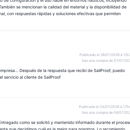
dad de configuración y el uso fiable en entornos náuticos, incluyendo
. También se mencionan la calidad del material y la disponibilidad de
nal, con respuestas rápidas y soluciones efectivas que permiten
Publicado el 28/07/2026 à 12h
tras una compra de 07/07/20
empresa... Después de la respuesta que recibí de SailProof, puedo
servicio al cliente de SailProof
Publicado el 24/07/2026 à 17h
tras una compra de 06/07/20
 Entregado como se solicitó y mantenido informado durante el proces
asta que decidimos cuál es la mejor para nosotros. Lo recomiendo