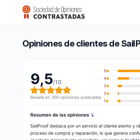
SailProof
9,5/10
(300 opiniones)
Calificación global: 9,5 de 10
Opiniones de clientes de Sail
5
9,5
4
/10
3
Calificación global: 9,5 de 10
2
Basada en 300 opiniones publicadas
1
Resumen de las opiniones
SailProof destaca por un servicio al cliente atento y 
proceso de compra y reparación, lo que genera confia