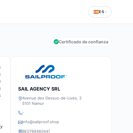
ES
Certificado de confianza
5
5
0
SAIL AGENCY SRL
4
6
Avenue des Dessus-de-Lives, 2
5101 Namur
-
info@sailproof.shop
 y
BE0788460441