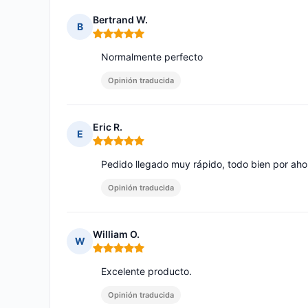
Bertrand W.
B
Nota: 5 de 5
Normalmente perfecto
Opinión traducida
Eric R.
E
Nota: 5 de 5
Pedido llegado muy rápido, todo bien por aho
Opinión traducida
William O.
W
Nota: 5 de 5
Excelente producto.
Opinión traducida