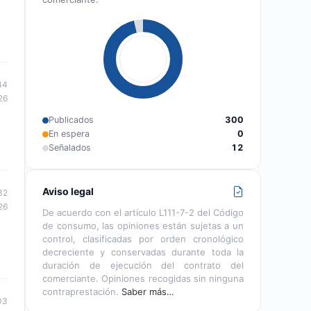
44
26
Publicados
300
En espera
0
Señalados
12
Aviso legal
32
26
De acuerdo con el artículo L111-7-2 del Código
de consumo, las opiniones están sujetas a un
control, clasificadas por orden cronológico
decreciente y conservadas durante toda la
duración de ejecución del contrato del
comerciante. Opiniones recogidas sin ninguna
contraprestación.
Saber más…
03