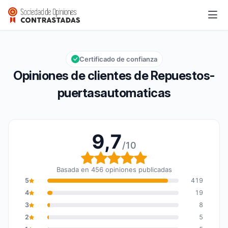
Repuestos-puertasautomaticas
9,7/10
Calificación global: 9,7 de 10
Certificado de confianza
Opiniones de clientes de Repuestos-
puertasautomaticas
9,7
/10
Calificación global: 9,7
Basada en 456 opiniones publicadas
5
419
4
19
3
8
2
5