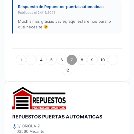
Respuesta de Repuestos-puertasautomaticas
Publicada el 24/11/2023
Muchísimas gracias Javier, aquí estaremos para lo
que necesite
1
…
4
5
6
7
8
9
10
…
12
REPUESTOS PUERTAS AUTOMATICAS
C/ ORIOLA 2
03560 Alicante