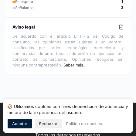
En espera
1
Señalados
3
Aviso legal
De acuerdo con el artículo L111-7-2 del Código de
consumo, las opiniones están sujetas a un control,
clasificadas por orden cronológico decreciente y
conservadas durante toda la duración de ejecución del
contrato del comerciante. Opiniones recogidas sin
ninguna contraprestación.
Saber más…
Utilizamos cookies con fines de medición de audiencia y
mejora de la experiencia del usuario.
Inicio
Estado opiniones
Categorías
CGU
Cookies
Legal
Aceptar
Rechazar
Política de cookies
Copyright © 2026
Sociedad de Opiniones Contrastadas
.
Todos los derechos reservados.