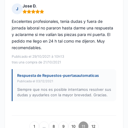
Jose D.
J
Nota: 5 de 5
Excelentes profesionales, tenia dudas y fuera de
jornada laboral no pararon hasta darme una respuesta
y aclararme si me valían las piezas para mi puerta. El
pedido me llego en 24 h tal como me dijeron. Muy
recomendables.
Publicado el 29/10/2021 à 10h13
tras una compra de 21/10/2021
Respuesta de Repuestos-puertasautomaticas
Publicada el 03/12/2021
Siempre que nos es posible intentamos resolver sus
dudas y ayudarles con la mayor brevedad. Gracias.
1
…
8
9
10
11
12