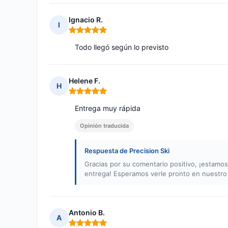
Ignacio R.
I
Nota: 5 de 5
Todo llegó según lo previsto
Helene F.
H
Nota: 5 de 5
Entrega muy rápida
Opinión traducida
Respuesta de Precision Ski
Gracias por su comentario positivo, ¡estamo
entrega! Esperamos verle pronto en nuestro 
Antonio B.
A
Nota: 5 de 5