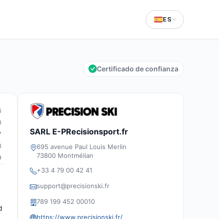
ES
Certificado de confianza
6
0
SARL E-PRecisionsport.fr
7
3
695 avenue Paul Louis Merlin
73800 Montmélian
9
+33 4 79 00 42 41
support@precisionski.fr
789 199 452 00010
d
https://www.precisionski.fr/