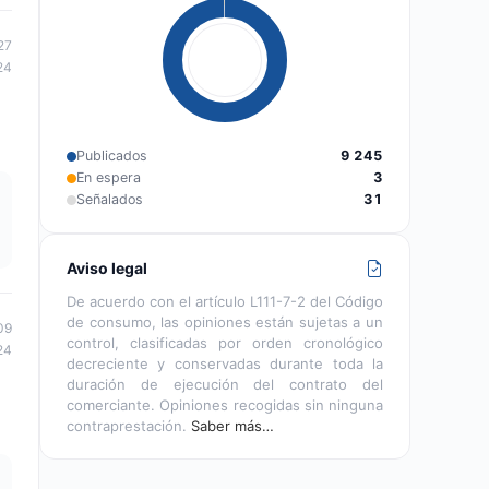
27
24
Publicados
9 245
En espera
3
Señalados
31
Aviso legal
De acuerdo con el artículo L111-7-2 del Código
de consumo, las opiniones están sujetas a un
09
control, clasificadas por orden cronológico
24
decreciente y conservadas durante toda la
duración de ejecución del contrato del
comerciante. Opiniones recogidas sin ninguna
contraprestación.
Saber más…