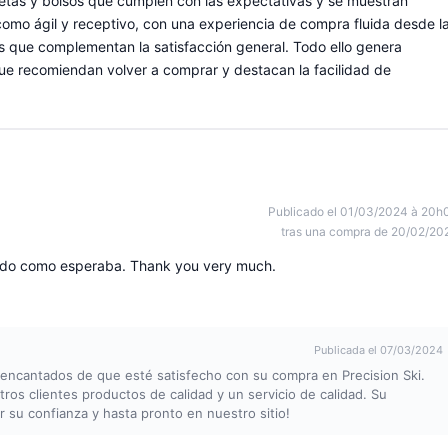
etas y bolsos que cumplen con las expectativas y se muestran
e como ágil y receptivo, con una experiencia de compra fluida desde l
s que complementan la satisfacción general. Todo ello genera
ue recomiendan volver a comprar y destacan la facilidad de
Publicado el 01/03/2024 à 20h
tras una compra de 20/02/20
ibido como esperaba. Thank you very much.
Publicada el 07/03/2024
 encantados de que esté satisfecho con su compra en Precision Ski.
ros clientes productos de calidad y un servicio de calidad. Su
or su confianza y hasta pronto en nuestro sitio!