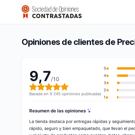
Precision Ski
9,7/10
(9 245 opiniones)
Calificación global: 9,7 de 10
Opiniones de clientes de Preci
5
9,7
4
/10
3
Calificación global: 9,7 de 10
2
Basada en 9 245 opiniones publicadas
1
Resumen de las opiniones
La tienda destaca por entregas rápidas y seguimient
rápido, seguro y bien empaquetado, que llevan el ped