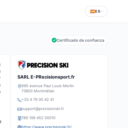
ES
Certificado de confianza
6
0
SARL E-PRecisionsport.fr
7
3
695 avenue Paul Louis Merlin
73800 Montmélian
9
+33 4 79 00 42 41
support@precisionski.fr
789 199 452 00010
d
https://www.precisionski.fr/