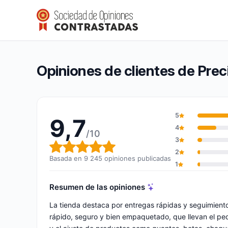
Precision Ski
9,7/10
(9 245 opiniones)
Calificación global: 9,7 de 10
Opiniones de clientes de Preci
5
9,7
4
/10
3
Calificación global: 9,7 de 10
2
Basada en 9 245 opiniones publicadas
1
Resumen de las opiniones
La tienda destaca por entregas rápidas y seguimient
rápido, seguro y bien empaquetado, que llevan el ped