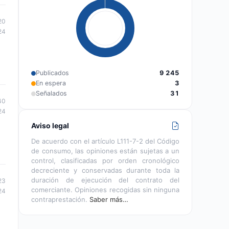
20
24
Publicados
9 245
En espera
3
Señalados
31
40
24
Aviso legal
De acuerdo con el artículo L111-7-2 del Código
de consumo, las opiniones están sujetas a un
control, clasificadas por orden cronológico
decreciente y conservadas durante toda la
duración de ejecución del contrato del
23
comerciante. Opiniones recogidas sin ninguna
24
contraprestación.
Saber más…