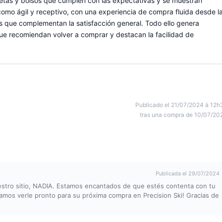
etas y bolsos que cumplen con las expectativas y se muestran
e como ágil y receptivo, con una experiencia de compra fluida desde l
s que complementan la satisfacción general. Todo ello genera
ue recomiendan volver a comprar y destacan la facilidad de
Publicado el 21/07/2024 à 12h
tras una compra de 10/07/20
Publicada el 29/07/2024
estro sitio, NADIA. Estamos encantados de que estés contenta con tu
ramos verle pronto para su próxima compra en Precision Ski! Gracias de