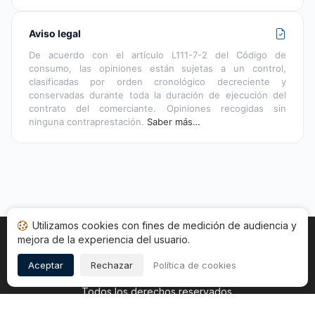
Aviso legal
De acuerdo con el artículo L111-7-2 del Código de
consumo, las opiniones están sujetas a un control,
clasificadas por orden cronológico decreciente y
conservadas durante toda la duración de ejecución del
contrato del comerciante. Opiniones recogidas sin
ninguna contraprestación.
Saber más…
Utilizamos cookies con fines de medición de audiencia y
mejora de la experiencia del usuario.
Inicio
Estado opiniones
Categorías
CGU
Cookies
Legal
Aceptar
Rechazar
Política de cookies
Copyright © 2026
Sociedad de Opiniones Contrastadas
.
Todos los derechos reservados.