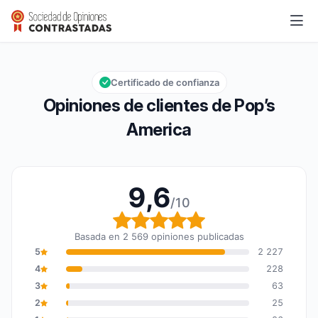
Pop’s America
9,6/10
Calificación global: 9,6 de 10
Certificado de confianza
Opiniones de clientes de Pop’s
America
9,6
/10
Calificación global: 9,6
Basada en 2 569 opiniones publicadas
5
2 227
4
228
3
63
2
25