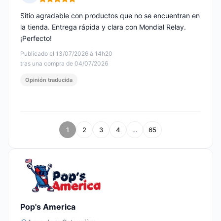
Nota: 5 de 5
Sitio agradable con productos que no se encuentran en
la tienda. Entrega rápida y clara con Mondial Relay.
¡Perfecto!
Publicado el 13/07/2026 à 14h20
tras una compra de 04/07/2026
Opinión traducida
1
2
3
4
…
65
Pop's America