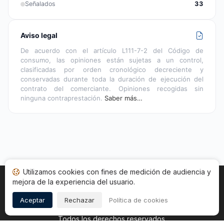
Señalados
33
Aviso legal
De acuerdo con el artículo L111-7-2 del Código de
consumo, las opiniones están sujetas a un control,
clasificadas por orden cronológico decreciente y
conservadas durante toda la duración de ejecución del
contrato del comerciante. Opiniones recogidas sin
ninguna contraprestación.
Saber más…
Utilizamos cookies con fines de medición de audiencia y
mejora de la experiencia del usuario.
Inicio
Estado opiniones
Categorías
CGU
Cookies
Legal
Aceptar
Rechazar
Política de cookies
Copyright © 2026
Sociedad de Opiniones Contrastadas
.
Todos los derechos reservados.