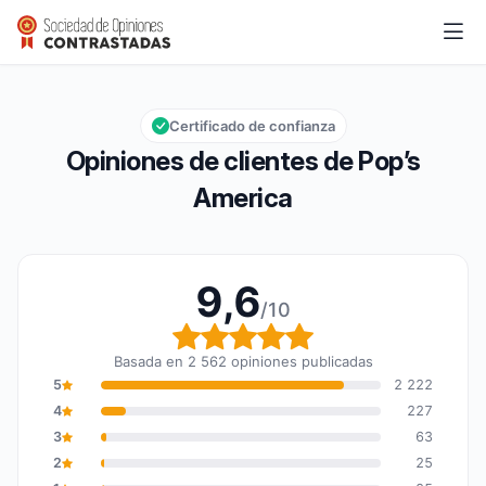
Pop’s America
9,6/10
Calificación global: 9,6 de 10
Certificado de confianza
Opiniones de clientes de Pop’s
America
9,6
/10
Calificación global: 9,6
Basada en 2 562 opiniones publicadas
5
2 222
4
227
3
63
2
25