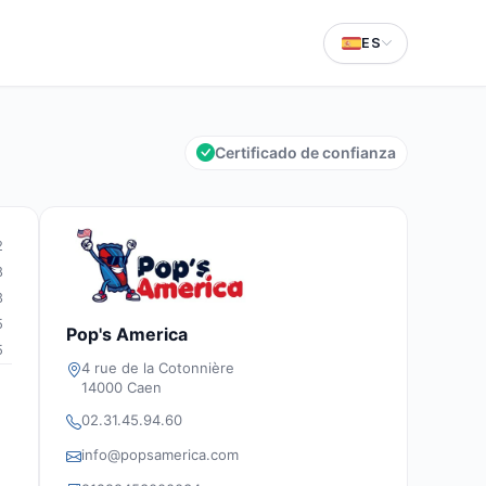
ES
Certificado de confianza
2
8
3
5
Pop's America
5
4 rue de la Cotonnière
14000 Caen
02.31.45.94.60
info@popsamerica.com