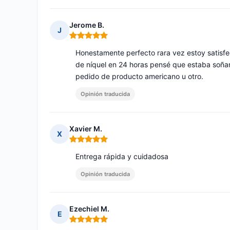
Jerome B.
J
Nota: 5 de 5
Honestamente perfecto rara vez estoy satisfe
de níquel en 24 horas pensé que estaba soñan
pedido de producto americano u otro.
Opinión traducida
Xavier M.
X
Nota: 5 de 5
Entrega rápida y cuidadosa
Opinión traducida
Ezechiel M.
E
Nota: 5 de 5