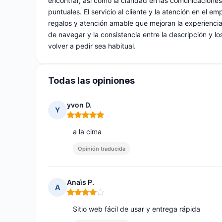
encontrar, así como la claridad en las comunicacione
puntuales. El servicio al cliente y la atención en e
regalos y atención amable que mejoran la experiencia
de navegar y la consistencia entre la descripción y l
volver a pedir sea habitual.
Todas las opiniones
yvon D.
Y
Nota: 5 de 5
a la cima
Opinión traducida
Anaïs P.
A
Nota: 4 de 5
Sitio web fácil de usar y entrega rápida