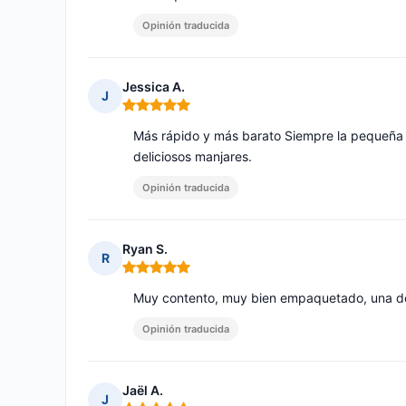
Opinión traducida
Jessica A.
J
Nota: 5 de 5
Más rápido y más barato Siempre la pequeña a
deliciosos manjares.
Opinión traducida
Ryan S.
R
Nota: 5 de 5
Muy contento, muy bien empaquetado, una de
Opinión traducida
Jaël A.
J