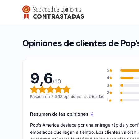
Pop’s America
9,6/10
(2 563 opiniones)
Calificación global: 9,6 de 10
Opiniones de clientes de Pop
5
9,6
4
/10
3
Calificación global: 9,6 de 10
2
Basada en 2 563 opiniones publicadas
1
Resumen de las opiniones
Pop's America destaca por una entrega rápida y confi
embalados que llegan a tiempo. Los clientes valoran la