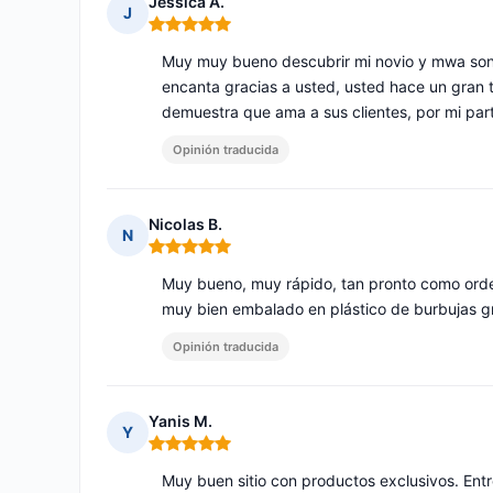
Jessica A.
J
Nota: 5 de 5
Muy muy bueno descubrir mi novio y mwa son
encanta gracias a usted, usted hace un gran
demuestra que ama a sus clientes, por mi part
Opinión traducida
Nicolas B.
N
Nota: 5 de 5
Muy bueno, muy rápido, tan pronto como orde
muy bien embalado en plástico de burbujas gr
Opinión traducida
Yanis M.
Y
Nota: 5 de 5
Muy buen sitio con productos exclusivos. Ent