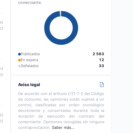
comerciante.
35
22
Publicados
2 563
En espera
12
Señalados
33
03
22
Aviso legal
De acuerdo con el artículo L111-7-2 del Código
de consumo, las opiniones están sujetas a un
control, clasificadas por orden cronológico
decreciente y conservadas durante toda la
45
duración de ejecución del contrato del
22
comerciante. Opiniones recogidas sin ninguna
contraprestación.
Saber más…