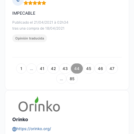
Nota: 5 de 5
IMPECABLE
Publicado el 21/04/2021 à 02h34
tras una compra de 18/04/2021
Opinión traducida
1
…
41
42
43
44
45
46
47
…
85
Orinko
https://orinko.org/