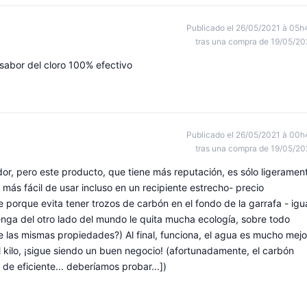
Publicado el 26/05/2021 à 05h
tras una compra de 19/05/20
 sabor del cloro 100% efectivo
Publicado el 26/05/2021 à 00h
tras una compra de 19/05/20
or, pero este producto, que tiene más reputación, es sólo ligeramen
más fácil de usar incluso en un recipiente estrecho- precio
porque evita tener trozos de carbón en el fondo de la garrafa - igu
enga del otro lado del mundo le quita mucha ecología, sobre todo
ne las mismas propiedades?) Al final, funciona, el agua es mucho mejo
l kilo, ¡sigue siendo un buen negocio! (afortunadamente, el carbón
de eficiente... deberíamos probar...])