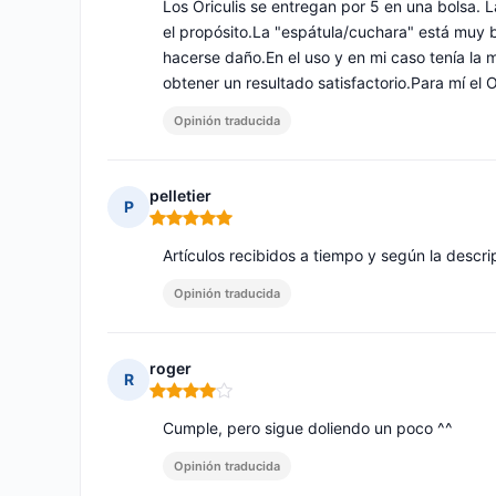
Los Oriculis se entregan por 5 en una bolsa. 
el propósito.La "espátula/cuchara" está muy b
hacerse daño.En el uso y en mi caso tenía la 
obtener un resultado satisfactorio.Para mí el O
Opinión traducida
pelletier
P
Nota: 5 de 5
Artículos recibidos a tiempo y según la descri
Opinión traducida
roger
R
Nota: 4 de 5
Cumple, pero sigue doliendo un poco ^^
Opinión traducida