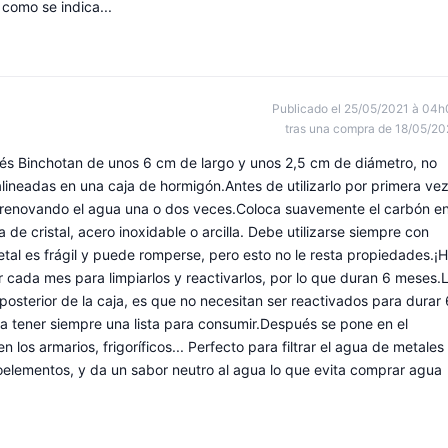
como se indica...
Publicado el 25/05/2021 à 04h
tras una compra de 18/05/20
nés Binchotan de unos 6 cm de largo y unos 2,5 cm de diámetro, no
lineadas en una caja de hormigón.Antes de utilizarlo por primera vez
, renovando el agua una o dos veces.Coloca suavemente el carbón e
a de cristal, acero inoxidable o arcilla. Debe utilizarse siempre con
etal es frágil y puede romperse, pero esto no le resta propiedades.¡
 cada mes para limpiarlos y reactivarlos, por lo que duran 6 meses.
 posterior de la caja, es que no necesitan ser reactivados para durar 
ra tener siempre una lista para consumir.Después se pone en el
los armarios, frigoríficos... Perfecto para filtrar el agua de metales
goelementos, y da un sabor neutro al agua lo que evita comprar agua