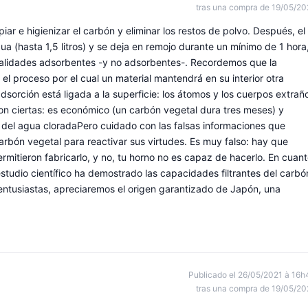
tras una compra de 19/05/20
iar e higienizar el carbón y eliminar los restos de polvo. Después, el
a (hasta 1,5 litros) y se deja en remojo durante un mínimo de 1 hora
ualidades adsorbentes -y no adsorbentes-. Recordemos que la
el proceso por el cual un material mantendrá en su interior otra
sorción está ligada a la superficie: los átomos y los cuerpos extrañ
 son ciertas: es económico (un carbón vegetal dura tres meses) y
 del agua cloradaPero cuidado con las falsas informaciones que
l carbón vegetal para reactivar sus virtudes. Es muy falso: hay que
rmitieron fabricarlo, y no, tu horno no es capaz de hacerlo. En cuan
estudio científico ha demostrado las capacidades filtrantes del carbó
s entusiastas, apreciaremos el origen garantizado de Japón, una
Publicado el 26/05/2021 à 16h
tras una compra de 19/05/20