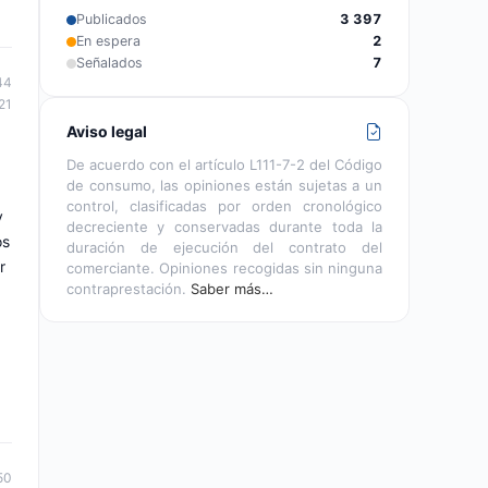
Publicados
3 397
En espera
2
Señalados
7
44
21
Aviso legal
De acuerdo con el artículo L111-7-2 del Código
de consumo, las opiniones están sujetas a un
control, clasificadas por orden cronológico
y
decreciente y conservadas durante toda la
os
duración de ejecución del contrato del
r
comerciante. Opiniones recogidas sin ninguna
contraprestación.
Saber más…
50