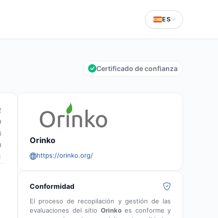
ES
Certificado de confianza
2
9
6
Orinko
9
https://orinko.org/
1
Conformidad
El proceso de recopilación y gestión de las
evaluaciones del sitio
Orinko
es conforme y