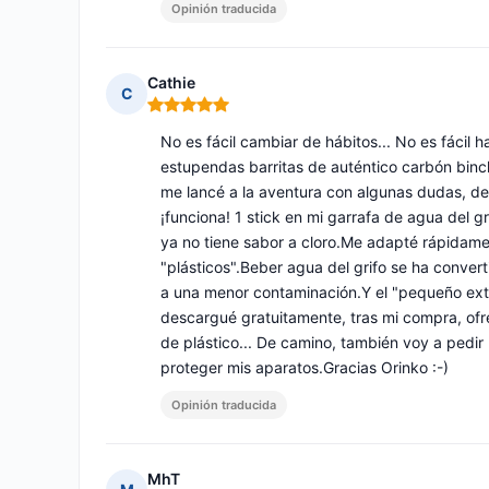
Opinión traducida
Cathie
C
Nota: 5 de 5
No es fácil cambiar de hábitos... No es fácil ha
estupendas barritas de auténtico carbón binc
me lancé a la aventura con algunas dudas, de a
¡funciona! 1 stick en mi garrafa de agua del g
ya no tiene sabor a cloro.Me adapté rápidamen
"plásticos".Beber agua del grifo se ha convert
a una menor contaminación.Y el "pequeño ext
descargué gratuitamente, tras mi compra, ofre
de plástico... De camino, también voy a pedir
proteger mis aparatos.Gracias Orinko :-)
Opinión traducida
MhT