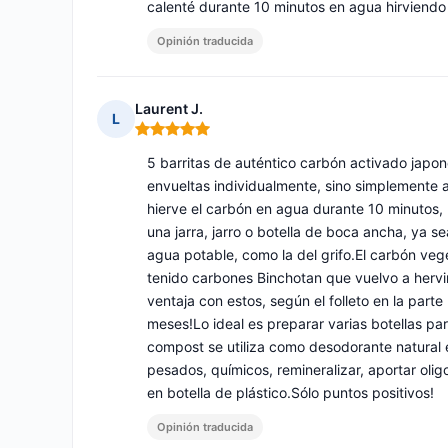
calenté durante 10 minutos en agua hirviendo 
Opinión traducida
Laurent J.
L
Nota: 5 de 5
5 barritas de auténtico carbón activado japo
envueltas individualmente, sino simplemente a
hierve el carbón en agua durante 10 minutos
una jarra, jarro o botella de boca ancha, ya se
agua potable, como la del grifo.El carbón veg
tenido carbones Binchotan que vuelvo a hervir
ventaja con estos, según el folleto en la parte
meses!Lo ideal es preparar varias botellas pa
compost se utiliza como desodorante natural en 
pesados, químicos, remineralizar, aportar oli
en botella de plástico.Sólo puntos positivos!
Opinión traducida