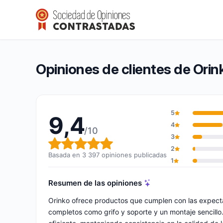
Orinko
9,4/10
(3 397 opiniones)
Calificación global: 9,4 de 10
Opiniones de clientes de Orin
5
9,4
4
/10
3
Calificación global: 9,4 de 10
2
Basada en 3 397 opiniones publicadas
1
Resumen de las opiniones
Orinko ofrece productos que cumplen con las expectat
completos como grifo y soporte y un montaje sencillo