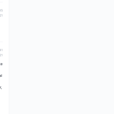
45
21
41
21
te
al
r,