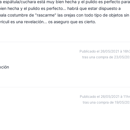
La espátula/cuchara está muy bien hecha y el pulido es perfecto para
ien hecha y el pulido es perfecto... habrá que estar dispuesto a
mala costumbre de "rascarme" las orejas con todo tipo de objetos sin
riculi es una revelación... os aseguro que es cierto.
Publicado el 26/05/2021 à 16h
tras una compra de 23/05/20
pción
Publicado el 26/05/2021 à 11h
tras una compra de 19/05/20