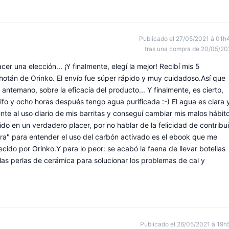
Publicado el 27/05/2021 à 01h
tras una compra de 20/05/20
cer una elección... ¡Y finalmente, elegí la mejor! Recibí mis 5
hotán de Orinko. El envío fue súper rápido y muy cuidadoso.Así que
ntemano, sobre la eficacia del producto... Y finalmente, es cierto,
rifo y ocho horas después tengo agua purificada :-) El agua es clara 
te al uso diario de mis barritas y conseguí cambiar mis malos hábit
ido en un verdadero placer, por no hablar de la felicidad de contribui
ra" para entender el uso del carbón activado es el ebook que me
cido por Orinko.Y para lo peor: se acabó la faena de llevar botellas
 las perlas de cerámica para solucionar los problemas de cal y
Publicado el 26/05/2021 à 19h