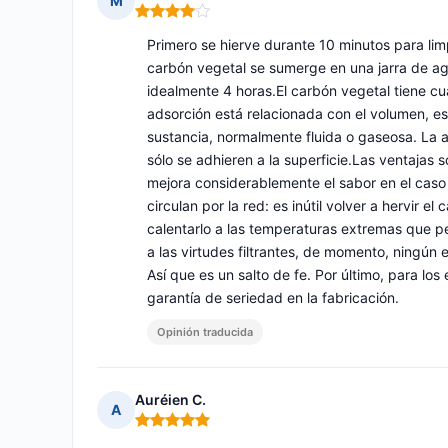
M
Nota: 4 de 5
Primero se hierve durante 10 minutos para limp
carbón vegetal se sumerge en una jarra de agu
idealmente 4 horas.El carbón vegetal tiene c
adsorción está relacionada con el volumen, es 
sustancia, normalmente fluida o gaseosa. La ad
sólo se adhieren a la superficie.Las ventajas
mejora considerablemente el sabor en el caso
circulan por la red: es inútil volver a hervir e
calentarlo a las temperaturas extremas que pe
a las virtudes filtrantes, de momento, ningún 
Así que es un salto de fe. Por último, para lo
garantía de seriedad en la fabricación.
Opinión traducida
Auréien C.
A
Nota: 5 de 5