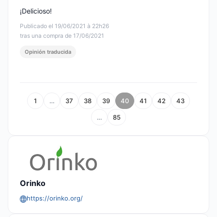
¡Delicioso!
Publicado el 19/06/2021 à 22h26
tras una compra de 17/06/2021
Opinión traducida
1
…
37
38
39
40
41
42
43
…
85
Orinko
https://orinko.org/