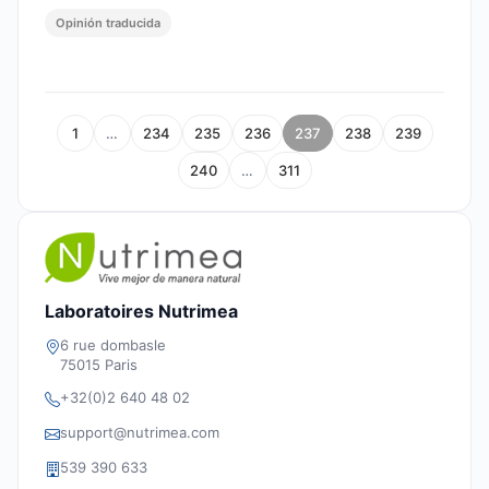
Opinión traducida
1
…
234
235
236
237
238
239
240
…
311
Laboratoires Nutrimea
6 rue dombasle
75015 Paris
+32(0)2 640 48 02
support@nutrimea.com
539 390 633