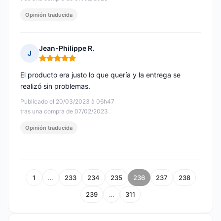
Opinión traducida
Jean-Philippe R.
J
Nota: 5 de 5
El producto era justo lo que quería y la entrega se
realizó sin problemas.
Publicado el 20/03/2023 à 06h47
tras una compra de 07/02/2023
Opinión traducida
1
…
233
234
235
236
237
238
239
…
311