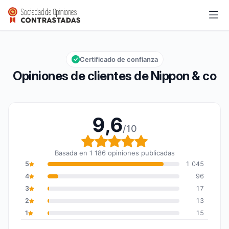
Nippon & co
9,6/10
Calificación global: 9,6 de 10
Certificado de confianza
Opiniones de clientes de Nippon & co
9,6
/10
Calificación global: 9,6
Basada en 1 186 opiniones publicadas
5
1 045
4
96
3
17
2
13
1
15