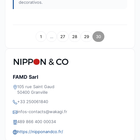
decorativos.
1
…
27
28
29
30
FAMD Sarl
105 rue Saint Gaud
50400 Granville
+33 250061840
infos-contacts@wakagi.fr
489 866 400 00034
https://nipponandco.fr/