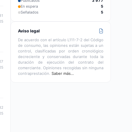
Publicados
3 977
En espera
5
Señalados
5
31
25
Aviso legal
De acuerdo con el artículo L111-7-2 del Código
de consumo, las opiniones están sujetas a un
control, clasificadas por orden cronológico
decreciente y conservadas durante toda la
27
duración de ejecución del contrato del
25
comerciante. Opiniones recogidas sin ninguna
contraprestación.
Saber más…
42
25