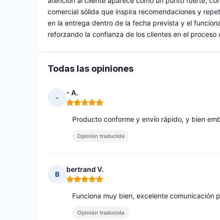
atención al cliente aparece como un punto fuerte, co
comercial sólida que inspira recomendaciones y repe
en la entrega dentro de la fecha prevista y el funcio
reforzando la confianza de los clientes en el proceso
Todas las opiniones
- A.
-
Nota: 5 de 5
Producto conforme y envío rápido, y bien emb
Opinión traducida
bertrand V.
B
Nota: 5 de 5
Funciona muy bien, excelente comunicación p
Opinión traducida