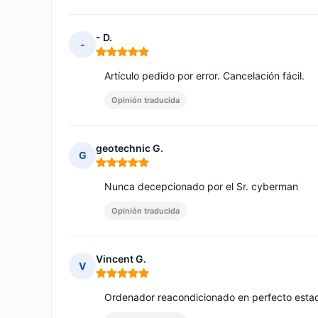
- D.
-
Nota: 5 de 5
Artículo pedido por error. Cancelación fácil.
Opinión traducida
geotechnic G.
G
Nota: 5 de 5
Nunca decepcionado por el Sr. cyberman
Opinión traducida
Vincent G.
V
Nota: 5 de 5
Ordenador reacondicionado en perfecto estad