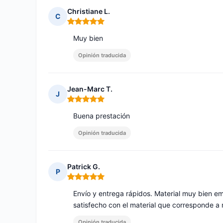
Christiane L.
C
Nota: 5 de 5
Muy bien
Opinión traducida
Jean-Marc T.
J
Nota: 5 de 5
Buena prestación
Opinión traducida
Patrick G.
P
Nota: 5 de 5
Envío y entrega rápidos. Material muy bien 
satisfecho con el material que corresponde a 
Opinión traducida