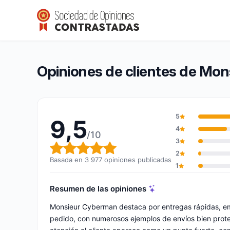
Monsieur Cyberman
9,5/10
(3 977 opiniones)
Calificación global: 9,5 de 10
Opiniones de clientes de Mo
5
9,5
4
/10
3
Calificación global: 9,5 de 10
2
Basada en 3 977 opiniones publicadas
1
Resumen de las opiniones
Monsieur Cyberman destaca por entregas rápidas, em
pedido, con numerosos ejemplos de envíos bien prot