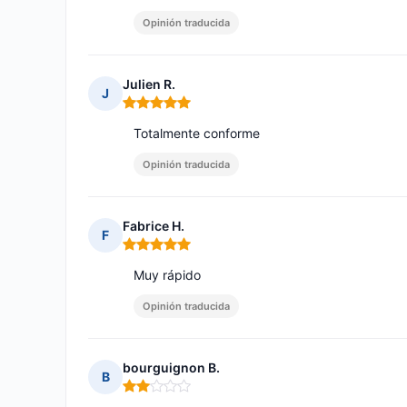
Opinión traducida
Julien R.
J
Nota: 5 de 5
Totalmente conforme
Opinión traducida
Fabrice H.
F
Nota: 5 de 5
Muy rápido
Opinión traducida
bourguignon B.
B
Nota: 2 de 5