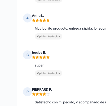
Anne L.
A
Nota: 5 de 5
Muy bonito producto, entrega rápida, lo reco
Opinión traducida
boube B.
B
Nota: 5 de 5
super
Opinión traducida
PIERRARD P.
P
Nota: 4 de 5
Satisfecho con mi pedido, y acompañado de u