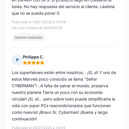
lunes. No hay respuesta del servicio al cliente. Lástima
que no se pueda poner 0.
Publicado el 06/07/2025 à 15h39
tras una compra de 25/06/2025
Opinión traducida
Philippe C.
P
Nota: 5 de 5
Los superhéroes están entre nosotros... ¡Sí, sí! Y uno de
estos Marvels poco conocido se llama "Señor
CYBERMAN"! ..A falta de salvar el mundo, preserva
nuestro planeta Tierra un poco con su economía
circular! ¡Sí, sí!... pero sobre todo puede simplificarte la
vida con super PCs reacondicionados que funcionan
como nuevos! ¡Bravo Sr. Cyberman! ¡Buena y larga
continuación!
Publicado el 06/07/2025 à 13h15