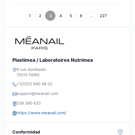
1
2
3
4
5
6
…
227
Plastimea / Laboratoires Nutrimea
6 rue dombasle
75015 PARIS
+32(0)2 640 48 02
support@meanail.com
539 390 633
https://www.meanail.com/
Conformidad