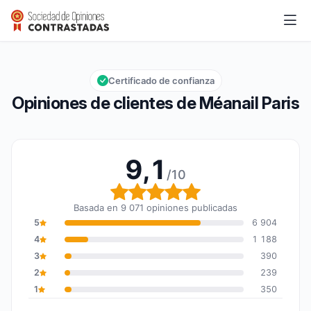
Méanail Paris
9,1/10
Calificación global: 9,1 de 10
Certificado de confianza
Opiniones de clientes de Méanail Paris
9,1
/10
Calificación global: 9,1 
Basada en 9 071 opiniones publicadas
5
6 904
4
1 188
3
390
2
239
1
350