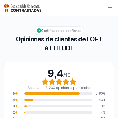
LOFT ATTITUDE
9,4/10
Calificación global: 9,4 de 10
Certificado de confianza
Opiniones de clientes de LOFT
ATTITUDE
9,4
/10
Calificación global: 9,4
Basada en 3 230 opiniones publicadas
5
2 606
4
434
3
93
2
43