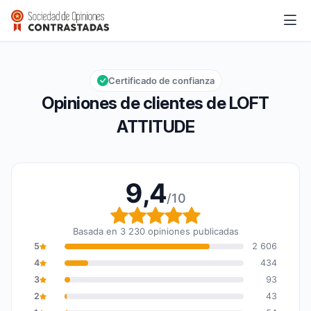
LOFT ATTITUDE
9,4/10
Calificación global: 9,4 de 10
Certificado de confianza
Opiniones de clientes de LOFT
ATTITUDE
9,4
/10
Calificación global: 9,4
Basada en 3 230 opiniones publicadas
5
2 606
4
434
3
93
2
43