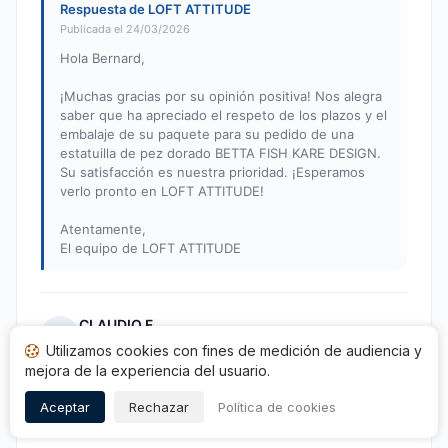
Respuesta de LOFT ATTITUDE
Publicada el 24/03/2026
Hola Bernard,
¡Muchas gracias por su opinión positiva! Nos alegra
saber que ha apreciado el respeto de los plazos y el
embalaje de su paquete para su pedido de una
estatuilla de pez dorado BETTA FISH KARE DESIGN.
Su satisfacción es nuestra prioridad. ¡Esperamos
verlo pronto en LOFT ATTITUDE!
Atentamente,
El equipo de LOFT ATTITUDE
CLAUDIO F.
C
Utilizamos cookies con fines de medición de audiencia y
Nota: 5 de 5
mejora de la experiencia del usuario.
Excelente producto empaquetado con atención.
Aceptar
Rechazar
Política de cookies
Publicado el 16/03/2026 à 12h49
tras una compra de 10/02/2026