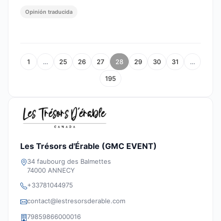
Opinión traducida
1
…
25
26
27
28
29
30
31
…
195
Les Trésors d'Érable (GMC EVENT)
34 faubourg des Balmettes
74000 ANNECY
+33781044975
contact@lestresorsderable.com
79859866000016