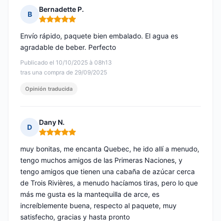
Bernadette P.
B
Nota: 5 de 5
Envío rápido, paquete bien embalado. El agua es
agradable de beber. Perfecto
Publicado el 10/10/2025 à 08h13
tras una compra de 29/09/2025
Opinión traducida
Dany N.
D
Nota: 5 de 5
muy bonitas, me encanta Quebec, he ido allí a menudo,
tengo muchos amigos de las Primeras Naciones, y
tengo amigos que tienen una cabaña de azúcar cerca
de Trois Rivières, a menudo hacíamos tiras, pero lo que
más me gusta es la mantequilla de arce, es
increíblemente buena, respecto al paquete, muy
satisfecho, gracias y hasta pronto