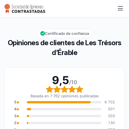
Les Trésors d’Érable
9,5/10
Calificación global: 9,5 de 10
Certificado de confianza
Opiniones de clientes de Les Trésors
d’Érable
9,5
/10
Calificación global: 9,5
Basada en 7 762 opiniones publicadas
5
6 702
4
501
3
203
2
130