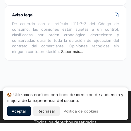
Aviso legal
De acuerdo con el artículo L111-7-2 del Código de
consumo, las opiniones están sujetas a un control,
clasificadas por orden cronológico decreciente y
conservadas durante toda la duración de ejecución del
contrato del comerciante. Opiniones recogidas sin
ninguna contraprestación.
Saber más…
Utilizamos cookies con fines de medición de audiencia y
mejora de la experiencia del usuario.
Inicio
Estado opiniones
Categorías
CGU
Cookies
Legal
Aceptar
Rechazar
Política de cookies
Copyright © 2026
Sociedad de Opiniones Contrastadas
.
Todos los derechos reservados.