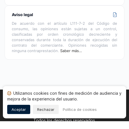
Aviso legal
De acuerdo con el artículo L111-7-2 del Código de
consumo, las opiniones están sujetas a un control,
clasificadas por orden cronológico decreciente y
conservadas durante toda la duración de ejecución del
contrato del comerciante. Opiniones recogidas sin
ninguna contraprestación.
Saber más…
Utilizamos cookies con fines de medición de audiencia y
mejora de la experiencia del usuario.
Inicio
Estado opiniones
Categorías
CGU
Cookies
Legal
Aceptar
Rechazar
Política de cookies
Copyright © 2026
Sociedad de Opiniones Contrastadas
.
Todos los derechos reservados.