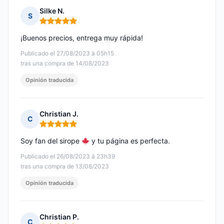
Silke N.
S
Nota: 5 de 5
¡Buenos precios, entrega muy rápida!
Publicado el 27/08/2023 à 05h15
tras una compra de 14/08/2023
Opinión traducida
Christian J.
C
Nota: 5 de 5
Soy fan del sirope
y tu página es perfecta.
Publicado el 26/08/2023 à 23h39
tras una compra de 13/08/2023
Opinión traducida
Christian P.
C