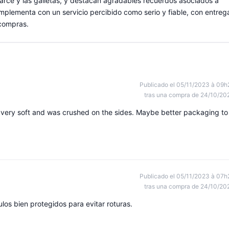
 arce y las galletas, y destacan agradables recuerdos asociados a
plementa con un servicio percibido como serio y fiable, con entreg
 compras.
Publicado el 05/11/2023 à 09h
tras una compra de 24/10/20
is very soft and was crushed on the sides. Maybe better packaging to
Publicado el 05/11/2023 à 07h
tras una compra de 24/10/20
culos bien protegidos para evitar roturas.