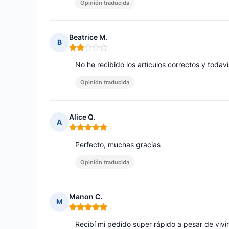
Opinión traducida
Beatrice M.
B
Nota: 2 de 5
No he recibido los artículos correctos y todav
Opinión traducida
Alice Q.
A
Nota: 5 de 5
Perfecto, muchas gracias
Opinión traducida
Manon C.
M
Nota: 5 de 5
Recibí mi pedido super rápido a pesar de viv