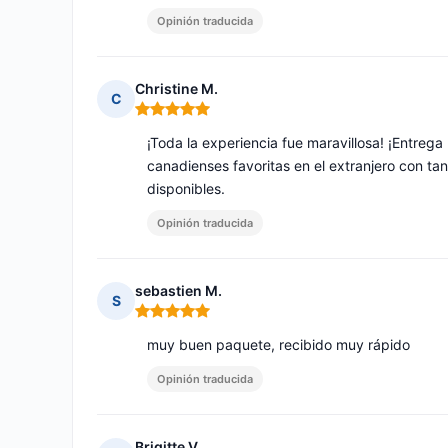
Opinión traducida
Christine M.
C
Nota: 5 de 5
¡Toda la experiencia fue maravillosa! ¡Entreg
canadienses favoritas en el extranjero con ta
disponibles.
Opinión traducida
sebastien M.
S
Nota: 5 de 5
muy buen paquete, recibido muy rápido
Opinión traducida
Brigitte V.