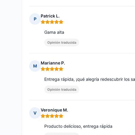
Patrick L.
P
Nota: 5 de 5
Gama alta
Opinión traducida
Marianne P.
M
Nota: 5 de 5
Entrega rápida, ¡qué alegría redescubrir los 
Opinión traducida
Veronique M.
V
Nota: 5 de 5
Producto delicioso, entrega rápida