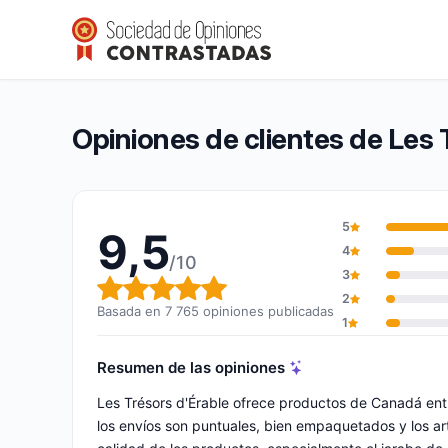
Les Trésors d’Érable
9,5/10
(7 765 opiniones)
Calificación global: 9,5 de 10
Opiniones de clientes de Les 
5
9,5
4
/10
3
Calificación global: 9,5 de 10
2
Basada en 7 765 opiniones publicadas
1
Resumen de las opiniones
Les Trésors d'Érable ofrece productos de Canadá en
los envíos son puntuales, bien empaquetados y los artí