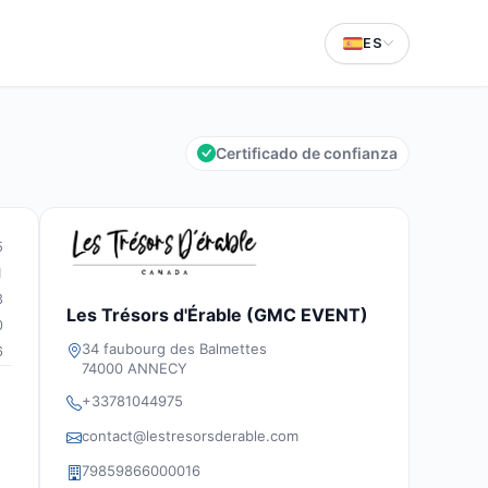
ES
Certificado de confianza
5
1
3
Les Trésors d'Érable (GMC EVENT)
0
34 faubourg des Balmettes
6
74000 ANNECY
+33781044975
contact@lestresorsderable.com
79859866000016