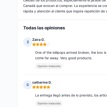
calidad de los productos, especialmente el jarabe de
Canadá que evocan al comprar. La experiencia se com
rápida y atención al cliente que inspira repetición de
Todas las opiniones
Zaira G.
Z
Nota: 4 de 5
One of the lollipops arrived broken, the box 
come far away. Very good products.
Opinión traducida
catherine D.
C
Nota: 5 de 5
La entrega llegó antes de lo previsto, los artí
Opinión traducida