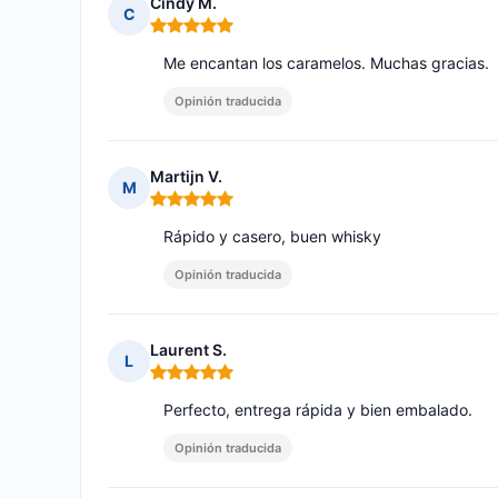
Cindy M.
C
Nota: 5 de 5
Me encantan los caramelos. Muchas gracias.
Opinión traducida
Martijn V.
M
Nota: 5 de 5
Rápido y casero, buen whisky
Opinión traducida
Laurent S.
L
Nota: 5 de 5
Perfecto, entrega rápida y bien embalado.
Opinión traducida