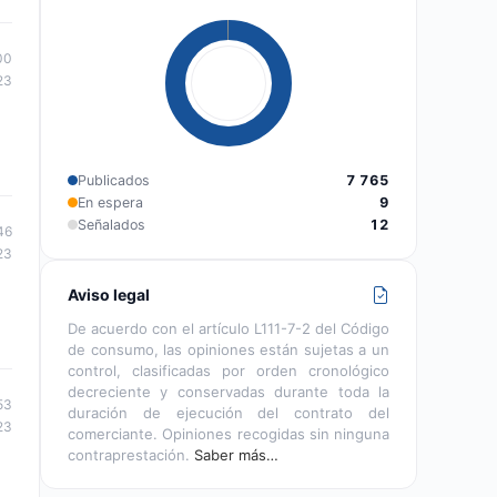
00
23
Publicados
7 765
En espera
9
Señalados
12
46
23
Aviso legal
De acuerdo con el artículo L111-7-2 del Código
de consumo, las opiniones están sujetas a un
control, clasificadas por orden cronológico
decreciente y conservadas durante toda la
53
duración de ejecución del contrato del
23
comerciante. Opiniones recogidas sin ninguna
contraprestación.
Saber más…