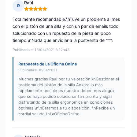
Raúl
R
Nota: 5 de 5
Totalmente recomendable.\nTuve un problema al mes
con el pistón de una silla y con un par de emails todo
solucionado con un repuesto de la pieza en poco
tiempo.\nNada que envidiar a la postventa de ***.
Publicado el 13/04/2021 à 12h43
Respuesta de La Oficina Online
Publicada el 12/04/2021
Muchas gracias Raul por tu valoración!\nGestionar el
problema del pistón de la silla Ankara lo más
rápidamente posible es nuestro deber, nos alegra
que se haya podido solucionar tan pronto y sigas
disfrutando de la silla ergonómica en condiciones
óptimas.\n\nEstamos a tu disposición. \nRecibe un
cordial saludo,\nLaOficinaOnline