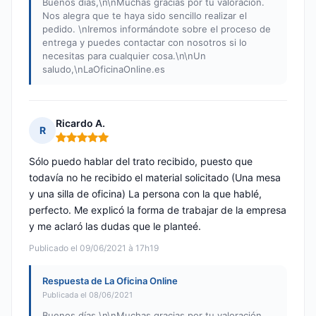
Buenos días,\n\nMuchas gracias por tu valoración.
Nos alegra que te haya sido sencillo realizar el
pedido. \nIremos informándote sobre el proceso de
entrega y puedes contactar con nosotros si lo
necesitas para cualquier cosa.\n\nUn
saludo,\nLaOficinaOnline.es
Ricardo A.
R
Nota: 5 de 5
Sólo puedo hablar del trato recibido, puesto que
todavía no he recibido el material solicitado (Una mesa
y una silla de oficina) La persona con la que hablé,
perfecto. Me explicó la forma de trabajar de la empresa
y me aclaró las dudas que le planteé.
Publicado el 09/06/2021 à 17h19
Respuesta de La Oficina Online
Publicada el 08/06/2021
Buenos días,\n\nMuchas gracias por tu valoración.