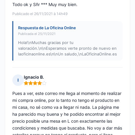
Todo ok y Sñr *** Muy muy bien.
Publicado el 26/11/2021 à 14h49
Respuesta de La Oficina Online
Publicada el 25/11/2021
Hola!\nMuchas gracias por tu
valoración.\n\nEsperamos verte pronto de nuevo en
laoficinaonline.es\n\nUn saludo,\nLaOficinaOnline.es
Ignacio B.
I
Nota: 4 de 5
Pues a ver, este correo me llega al momento de realizar
mi compra online, por lo tanto no tengo el producto en
mi casa, no sé como va a llegar ni nada. La página me
ha parecido muy buena y he podido encontrar al mejor
precio posible una mesa en L con exactamente las
condiciones y medidas que buscaba. No voy a dar más
estrellas porque no tengo el producto, pero si llega