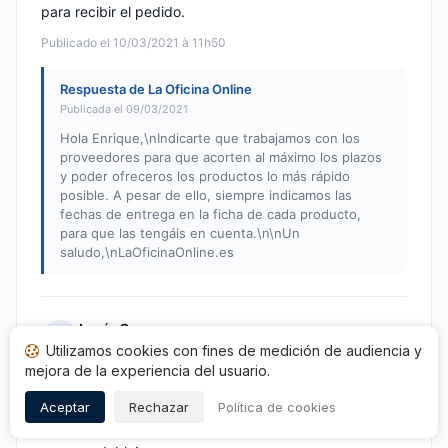
para recibir el pedido.
Publicado el 10/03/2021 à 11h50
Respuesta de La Oficina Online
Publicada el 09/03/2021
Hola Enrique,\nIndicarte que trabajamos con los
proveedores para que acorten al máximo los plazos
y poder ofreceros los productos lo más rápido
posible. A pesar de ello, siempre indicamos las
fechas de entrega en la ficha de cada producto,
para que las tengáis en cuenta.\n\nUn
saludo,\nLaOficinaOnline.es
Lucía G.
L
Utilizamos cookies con fines de medición de audiencia y
Nota: 5 de 5
mejora de la experiencia del usuario.
Muy buena atencion en tienda y por telefono. Hubo un
pedido con una de las sillas que vino estropeada y a los
Aceptar
Rechazar
Política de cookies
pocos dias tenia el recambio en casa. Muy