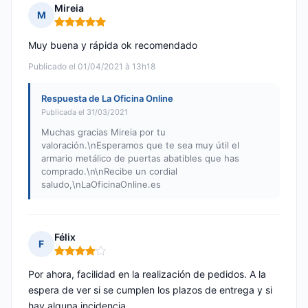
Mireia
M
Nota: 5 de 5
Muy buena y rápida ok recomendado
Publicado el 01/04/2021 à 13h18
Respuesta de La Oficina Online
Publicada el 31/03/2021
Muchas gracias Mireia por tu
valoración.\nEsperamos que te sea muy útil el
armario metálico de puertas abatibles que has
comprado.\n\nRecibe un cordial
saludo,\nLaOficinaOnline.es
Félix
F
Nota: 4 de 5
Por ahora, facilidad en la realización de pedidos. A la
espera de ver si se cumplen los plazos de entrega y si
hay alguna incidencia.