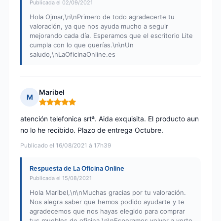
Publicada el 02/09/2021
Hola Ojmar,\n\nPrimero de todo agradecerte tu
valoración, ya que nos ayuda mucho a seguir
mejorando cada día. Esperamos que el escritorio Lite
cumpla con lo que querías.\n\nUn
saludo,\nLaOficinaOnline.es
Maribel
M
Nota: 5 de 5
atención telefonica srtª. Aida exquisita. El producto aun
no lo he recibido. Plazo de entrega Octubre.
Publicado el 16/08/2021 à 17h39
Respuesta de La Oficina Online
Publicada el 15/08/2021
Hola Maribel,\n\nMuchas gracias por tu valoración.
Nos alegra saber que hemos podido ayudarte y te
agradecemos que nos hayas elegido para comprar
tus muebles de oficina.\n\nEsperamos volver a verte