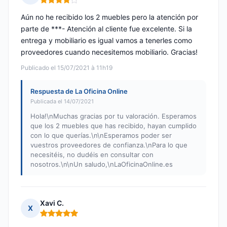
Nota: 4 de 5
Aún no he recibido los 2 muebles pero la atención por
parte de ***- Atención al cliente fue excelente. Si la
entrega y mobiliario es igual vamos a tenerles como
proveedores cuando necesitemos mobiliario. Gracias!
Publicado el 15/07/2021 à 11h19
Respuesta de La Oficina Online
Publicada el 14/07/2021
Hola!\nMuchas gracias por tu valoración. Esperamos
que los 2 muebles que has recibido, hayan cumplido
con lo que querías.\n\nEsperamos poder ser
vuestros proveedores de confianza.\nPara lo que
necesitéis, no dudéis en consultar con
nosotros.\n\nUn saludo,\nLaOficinaOnline.es
Xavi C.
X
Nota: 5 de 5