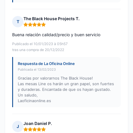
The Black House Projects T.
T
Nota: 5 de 5
Buena relación calidad/precio y buen servicio
Publicado el 10/01/2023 à 05h57
tras una compra de 20/12/2022
Respuesta de La Oficina Online
Publicada el 13/02/2023
Gracias por valorarnos The Black House!
Las mesas Line os harán un gran papel, son fuertes
y duraderas. Encantada de que os hayan gustado.
Un saludo,
Laoficinaonline.es
Joan Daniel P.
J
Nota: 5 de 5