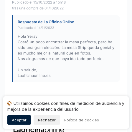
Publicado el 15/10/2022 à 15h18
tras una compra de 01/10/2022
Respuesta de La Oficina Online
Publicada el 14/11/2022
Hola Yeray!
Costó un poco encontrar la mesa perfecta, pero ha
sido una gran elección. La mesa Strip queda genial y
es mucho mejor al natural que en fotos.
Nos alegramos de que haya ido todo perfecto.
Un saludo,
Laoficinaonline.es
Utilizamos cookies con fines de medición de audiencia y
1
2
3
4
…
6
mejora de la experiencia del usuario.
Aceptar
Rechazar
Política de cookies