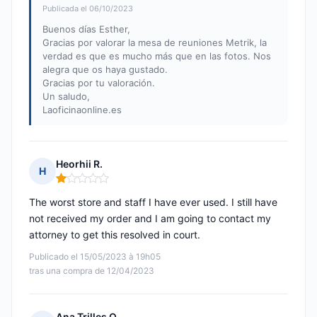
Publicada el 06/10/2023
Buenos días Esther,
Gracias por valorar la mesa de reuniones Metrik, la
verdad es que es mucho más que en las fotos. Nos
alegra que os haya gustado.
Gracias por tu valoración.
Un saludo,
Laoficinaonline.es
Heorhii R.
H
Nota: 1 de 5
The worst store and staff I have ever used. I still have
not received my order and I am going to contact my
attorney to get this resolved in court.
Publicado el 15/05/2023 à 19h05
tras una compra de 12/04/2023
Ana Trilles O.