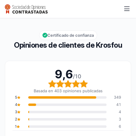
Krosfou
9,6/10
Calificación global: 9,6 de 10
Certificado de confianza
Opiniones de clientes de Krosfou
9,6
/10
Calificación global: 9,6
Basada en 403 opiniones publicadas
5
349
4
41
3
4
2
3
1
6