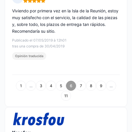
Nota: 5 de 5
Viviendo por primera vez en la Isla de la Reunión, estoy
muy satisfecho con el servicio, la calidad de las piezas
y, sobre todo, los plazos de entrega tan rápidos.
Recomendaría su sitio.
Publicado el 07/05/2019 à 12h01
tras una compra de 30/04/2019
Opinión traducida
1
…
3
4
5
6
7
8
9
…
11