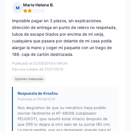
Marie Helene B.
M
Nota: 2 de 5
imposible pagar en 3 plazos, sin explicaciones.
dirección de entrega en punto de relevo no respetada,
tubos de escape tirados por encima de mi verja,
cualquiera que pasara por delante de mi casa podía
alargar la mano y coger mi paquete con un trago de
186. caja de cartón destrozada.
Publicado el 03/08/2019 à 06h34
tras una compra de 31/07/2019
Opinión traducida
Respuesta de Krosfou
Publicada el 09/08/2019
Nos alegramos de que su mecánico haya podido
montar fácilmente el KF-68008 (catalizador
PEUGEOT), que resultó estar intacto después de
que DPD lo dejara al otro lado de su portal (80 cm).
La pieza pedida, que era demasiado grande para el