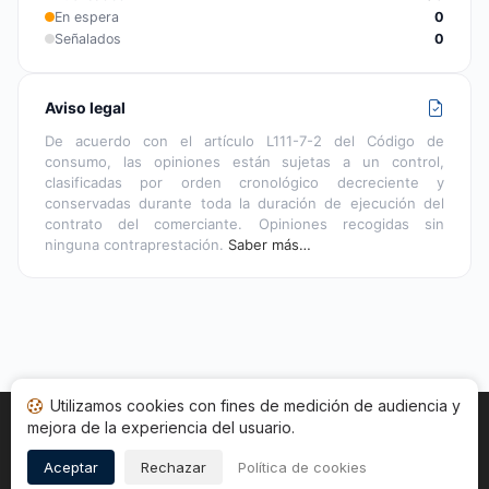
En espera
0
Señalados
0
Aviso legal
De acuerdo con el artículo L111-7-2 del Código de
consumo, las opiniones están sujetas a un control,
clasificadas por orden cronológico decreciente y
conservadas durante toda la duración de ejecución del
contrato del comerciante. Opiniones recogidas sin
ninguna contraprestación.
Saber más…
Utilizamos cookies con fines de medición de audiencia y
mejora de la experiencia del usuario.
Inicio
Estado opiniones
Categorías
CGU
Cookies
Legal
Aceptar
Rechazar
Política de cookies
Copyright © 2026
Sociedad de Opiniones Contrastadas
.