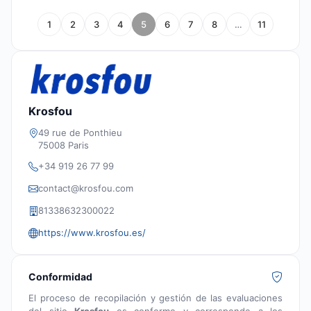
1
2
3
4
5
6
7
8
…
11
Krosfou
49 rue de Ponthieu
75008 Paris
+34 919 26 77 99
contact@krosfou.com
81338632300022
https://www.krosfou.es/
Conformidad
El proceso de recopilación y gestión de las evaluaciones
del sitio
Krosfou
es conforme y corresponde a los