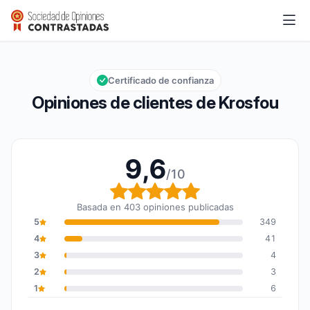
Krosfou
9,6/10
Calificación global: 9,6 de 10
Certificado de confianza
Opiniones de clientes de Krosfou
9,6
/10
Calificación global: 9,6
Basada en 403 opiniones publicadas
5
349
4
41
3
4
2
3
1
6