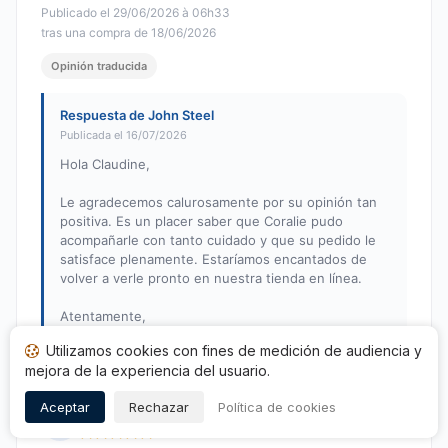
Publicado el 29/06/2026 à 06h33
tras una compra de 18/06/2026
Opinión traducida
Respuesta de John Steel
Publicada el 16/07/2026
Hola Claudine,
Le agradecemos calurosamente por su opinión tan
positiva. Es un placer saber que Coralie pudo
acompañarle con tanto cuidado y que su pedido le
satisface plenamente. Estaríamos encantados de
volver a verle pronto en nuestra tienda en línea.
Atentamente,
El equipo de John Steel
Utilizamos cookies con fines de medición de audiencia y
mejora de la experiencia del usuario.
Aceptar
Rechazar
Política de cookies
Philippe L.
P
Nota: 5 de 5