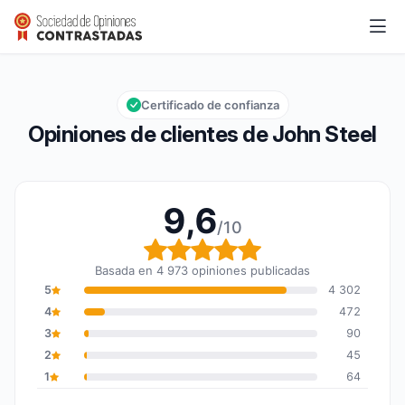
John Steel
9,6/10
Calificación global: 9,6 de 10
Certificado de confianza
Opiniones de clientes de John Steel
9,6
/10
Calificación global: 9,6
Basada en 4 973 opiniones publicadas
5
4 302
4
472
3
90
2
45
1
64