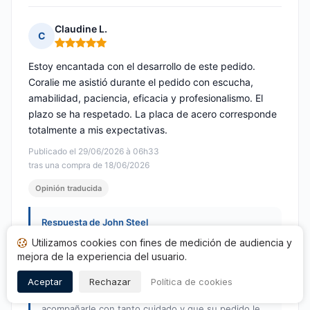
Claudine L.
C
Nota: 5 de 5
Estoy encantada con el desarrollo de este pedido.
Coralie me asistió durante el pedido con escucha,
amabilidad, paciencia, eficacia y profesionalismo. El
plazo se ha respetado. La placa de acero corresponde
totalmente a mis expectativas.
Publicado el 29/06/2026 à 06h33
tras una compra de 18/06/2026
Opinión traducida
Respuesta de John Steel
Publicada el 16/07/2026
Utilizamos cookies con fines de medición de audiencia y
mejora de la experiencia del usuario.
Hola Claudine,
Aceptar
Rechazar
Política de cookies
Le agradecemos calurosamente por su opinión tan
positiva. Es un placer saber que Coralie pudo
acompañarle con tanto cuidado y que su pedido le