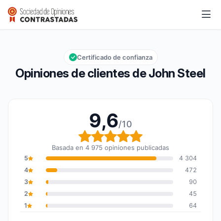
John Steel
9,6/10
Calificación global: 9,6 de 10
Certificado de confianza
Opiniones de clientes de John Steel
9,6
/10
Calificación global: 9,6
Basada en 4 975 opiniones publicadas
5
4 304
4
472
3
90
2
45
1
64