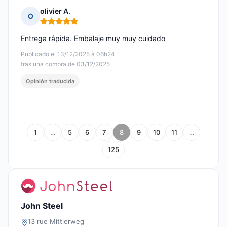
olivier A.
O
Nota: 5 de 5
Entrega rápida. Embalaje muy muy cuidado
Publicado el 13/12/2025 à 06h24
tras una compra de 03/12/2025
Opinión traducida
1
…
5
6
7
8
9
10
11
…
125
John Steel
13 rue Mittlerweg