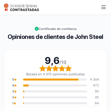
John Steel
9,6/10
Calificación global: 9,6 de 10
Certificado de confianza
Opiniones de clientes de John Steel
9,6
/10
Calificación global: 9,6
Basada en 4 975 opiniones publicadas
5
4 304
4
472
3
90
2
45
1
64