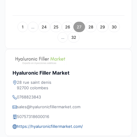
1
…
24
25
26
27
28
29
30
…
32
Hyaluronic Filler Market
28 rue saint denis
92700 colombes
0768823843
sales@hyaluronicfillermarket.com
50757318600016
https://hyaluronicfillermarket.com/