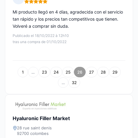
Nota: 5 de 5
Mi producto llegó en 4 días, agradecida con el servicio
tan rápido y los precios tan competitivos que tienen.
Volveré a comprar sin duda.
Publicado el 18/10/2022 à 12h10
tras una compra de 01/10/2022
1
…
23
24
25
26
27
28
29
…
32
Hyaluronic Filler Market
28 rue saint denis
92700 colombes