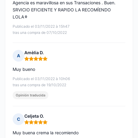
Agencia es maravillosa en sus Transaciones . Buen.
SRVICIO EFICIENTE Y RAPIDO LA RECOMÍENDO
LOLA⚘️
Publicado el 03/11/2022 à 15h47
tras una compra de 07/10/2022
Amèlia D.
A
Nota: 5 de 5
Muy bueno
Publicado el 03/11/2022 à 10h06
tras una compra de 19/10/2022
Opinión traducida
Celjeta O.
C
Nota: 5 de 5
Muy buena crema la recomiendo