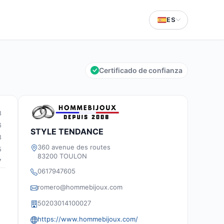
ES
Certificado de confianza
8
6
STYLE TENDANCE
3
360 avenue des routes
5
83200 TOULON
7
0617947605
romero@hommebijoux.com
50203014100027
d
https://www.hommebijoux.com/