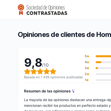
Hommebijoux
9,8/10
(1 439 opiniones)
Calificación global: 9,8 de 10
Opiniones de clientes de Ho
5
9,8
4
/10
3
Calificación global: 9,8 de 10
2
Basada en 1 439 opiniones publicadas
1
Resumen de las opiniones
La mayoría de las opiniones destacan una entrega rá
mencionan recibir los productos en perfecto estado y a