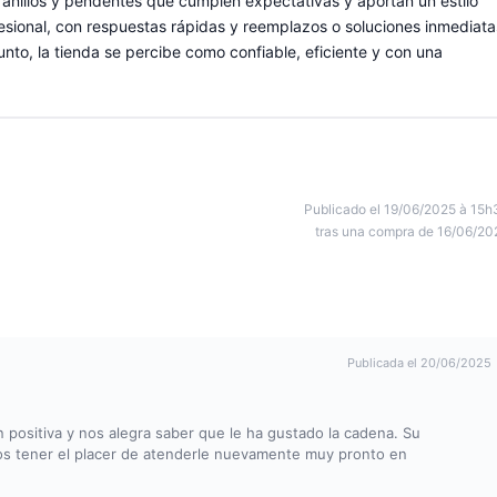
 anillos y pendentes que cumplen expectativas y aportan un estilo
ofesional, con respuestas rápidas y reemplazos o soluciones inmediata
to, la tienda se percibe como confiable, eficiente y con una
Publicado el 19/06/2025 à 15h
tras una compra de 16/06/20
Publicada el 20/06/2025
positiva y nos alegra saber que le ha gustado la cadena. Su
mos tener el placer de atenderle nuevamente muy pronto en