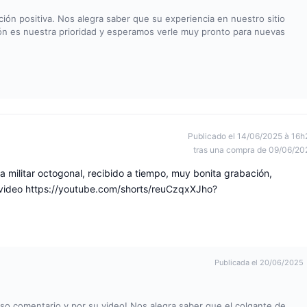
ón positiva. Nos alegra saber que su experiencia en nuestro sitio
ón es nuestra prioridad y esperamos verle muy pronto para nuevas
Publicado el 14/06/2025 à 16h
tras una compra de 09/06/20
a militar octogonal, recibido a tiempo, muy bonita grabación,
 video https://youtube.com/shorts/reuCzqxXJho?
Publicada el 20/06/2025
o comentario y por su video! Nos alegra saber que el colgante de