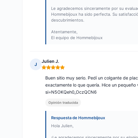
Le agradecemos sinceramente por su evaluaci
Hommebijoux ha sido perfecta. Su satisfacci
descubrimientos.
Atentamente,
El equipo de Hommebijoux
Julien J.
J
Nota: 5 de 5
Buen sitio muy serio. Pedí un colgante de plac
exactamente lo que quería. Hice un pequeño
si=N5OKQeh0_OczQCN6
Opinión traducida
Respuesta de Hommebijoux
Hola Julien,
¡Le agradecemos sinceramente por su elogios