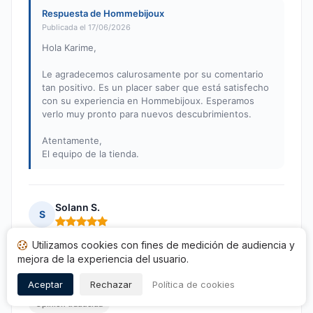
Respuesta de Hommebijoux
Publicada el 17/06/2026
Hola Karime,
Le agradecemos calurosamente por su comentario
tan positivo. Es un placer saber que está satisfecho
con su experiencia en Hommebijoux. Esperamos
verlo muy pronto para nuevos descubrimientos.
Atentamente,
El equipo de la tienda.
Solann S.
S
Nota: 5 de 5
Utilizamos cookies con fines de medición de audiencia y
-
mejora de la experiencia del usuario.
Publicado el 13/06/2026 à 11h26
tras una compra de 09/06/2026
Aceptar
Rechazar
Política de cookies
Opinión traducida