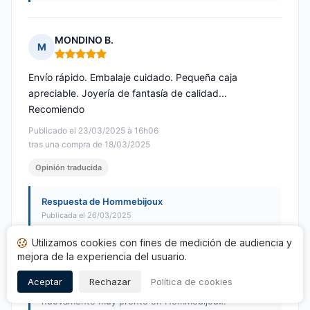
MONDINO B.
M
Nota: 5 de 5
Envío rápido. Embalaje cuidado. Pequeña caja
apreciable. Joyería de fantasía de calidad...
Recomiendo
Publicado el 23/03/2025 à 16h06
tras una compra de 18/03/2025
Opinión traducida
Respuesta de Hommebijoux
Publicada el 26/03/2025
Le agradecemos sinceramente por su elogiosa
Utilizamos cookies con fines de medición de audiencia y
opinión y nos complace saber que ha disfrutado de
mejora de la experiencia del usuario.
la calidad de nuestras joyas así como de nuestro
servicio de envío. Su satisfacción es nuestra
Aceptar
Rechazar
Política de cookies
prioridad, y esperamos tener el placer de atenderle
nuevamente muy pronto en Hommebijoux.