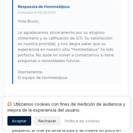
Respuesta de Hommebijoux
Publicada el 05/12/2025
Hola Bruno,
Le agradecemos sinceramente por su elogioso
comentario y su calificación de 5/5. Su satisfacción
es nuestra prioridad, y nos alegra saber que su
experiencia en nuestro sitio "Hommebijoux" ha sido
perfecta. No dude en volver a contactarnos si tiene
preguntas o necesidades futuras.
Atentamente,
El equipo de Hommebijoux
Aurélien L.
A
Utilizamos cookies con fines de medición de audiencia y
Nota: 4 de 5
mejora de la experiencia del usuario.
La joya es muy buena pero estoy decepcionado con el
Aceptar
Rechazar
Política de cookies
tamaño del vástago anunciado que quería más
pequeño, al final ya tenía la joya y se mueve un poco en