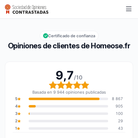
Homeose.fr
9,7/10
Calificación global: 9,7 de 10
Certificado de confianza
Opiniones de clientes de Homeose.fr
9,7
/10
Calificación global: 9,7
Basada en 9 944 opiniones publicadas
5
8 867
4
905
3
100
2
29
1
43