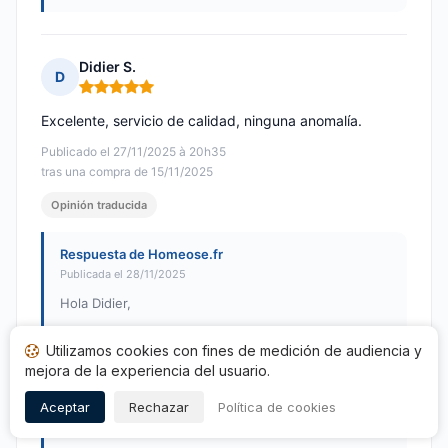
Didier S.
D
Nota: 5 de 5
Excelente, servicio de calidad, ninguna anomalía.
Publicado el 27/11/2025 à 20h35
tras una compra de 15/11/2025
Opinión traducida
Respuesta de Homeose.fr
Publicada el 28/11/2025
Hola Didier,
¡Muchas gracias por su respuesta positiva y su
Utilizamos cookies con fines de medición de audiencia y
calificación de 5/5! Estamos encantados de que
mejora de la experiencia del usuario.
nuestro servicio haya cumplido con sus
expectativas. Su satisfacción es nuestra prioridad.
Aceptar
Rechazar
Política de cookies
No dude en volver a contactarnos si necesita algo.