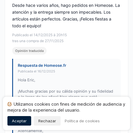
Desde hace varios años, hago pedidos en Homeose. La
atención y la entrega siempre son impecables. Los
artículos están perfectos. Gracias, ¡Felices fiestas a
todo el equipo!
Publicado el 14/12/2025 à 20h15
tras una compra de 27/11/2025
Opinión traducida
Respuesta de Homeose.fr
Publicada el 16/12/2025
Hola Eric,
¡Muchas gracias por su cálida opinión y su fidelidad
a lo largo de los años! Nos alegra que esté
satisfecho con nuestra acogida y nuestros servicios.
Utilizamos cookies con fines de medición de audiencia y
Su apoyo nos anima a seguir ofreciendo lo mejor.
mejora de la experiencia del usuario.
¡Todo el equipo también le desea unas muy felices
fiestas!
Aceptar
Rechazar
Política de cookies
Atentamente,