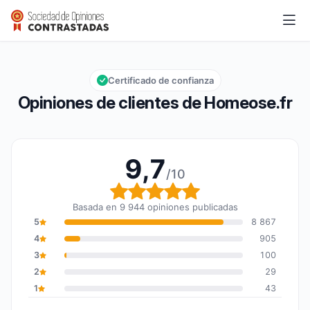
Homeose.fr
9,7/10
Calificación global: 9,7 de 10
Certificado de confianza
Opiniones de clientes de Homeose.fr
9,7
/10
Calificación global: 9,7
Basada en 9 944 opiniones publicadas
5
8 867
4
905
3
100
2
29
1
43