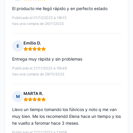
Nota: 5 de 5
El producto me llegó rápido y en perfecto estado
Publicado el 01/12/2023 à 18h15
tras una compra de 26/11/2023
Emílio D.
E
Nota: 5 de 5
Entrega muy rápida y sin problemas
Publicado el 27/11/2023 à 16h49
tras una compra de 29/10/2023
MARTA R.
M
Nota: 5 de 5
Llevo un tiempo tomando los fúlvicos y noto q me van
muy bien. Me los recomendó Elena hace un tiempo y los
he vuelto a feromar hace 3 meses.
Publicado el 27/11/2023 à 13h58