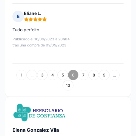
Eliane L.
E
Nota: 5 de 5
Tudo perfeito
Publicado el 16/09/2023 à 20h04
tras una compra de 09/09/2023
1
…
3
4
5
6
7
8
9
…
13
Elena Gonzalez Vila