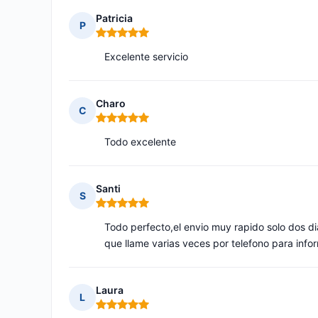
Patricia
P
Nota: 5 de 5
Excelente servicio
Charo
C
Nota: 5 de 5
Todo excelente
Santi
S
Nota: 5 de 5
Todo perfecto,el envio muy rapido solo dos di
que llame varias veces por telefono para info
Laura
L
Nota: 5 de 5