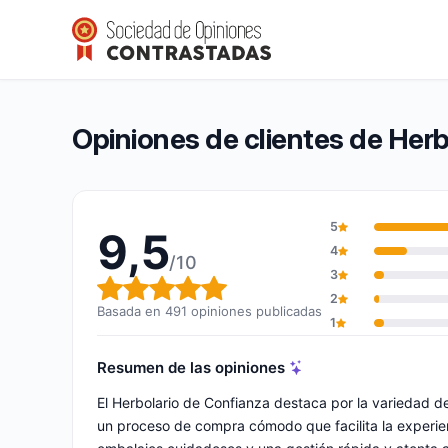
Herbolario de Confianza
9,5/10
(491 opiniones)
Calificación global: 9,5 de 10
Opiniones de clientes de Herb
5
9,5
4
/10
3
Calificación global: 9,5 de 10
2
Basada en 491 opiniones publicadas
1
Resumen de las opiniones
El Herbolario de Confianza destaca por la variedad de
un proceso de compra cómodo que facilita la experie