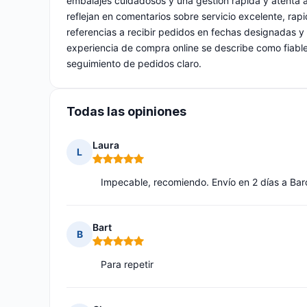
embalajes cuidadosos y una gestión rápida y atenta a
reflejan en comentarios sobre servicio excelente, rap
referencias a recibir pedidos en fechas designadas y 
experiencia de compra online se describe como fiab
seguimiento de pedidos claro.
Todas las opiniones
Laura
L
Nota: 5 de 5
Impecable, recomiendo. Envío en 2 días a Bar
Bart
B
Nota: 5 de 5
Para repetir