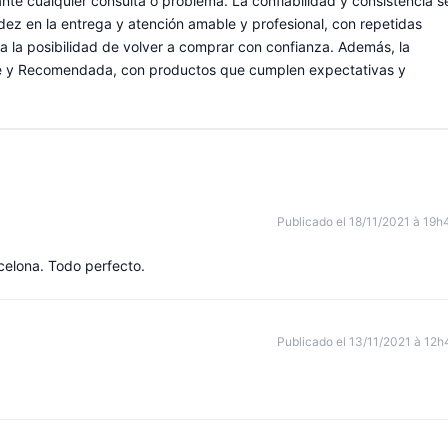
nte cualquier consulta o problema. La confiabilidad y consistencia s
idez en la entrega y atención amable y profesional, con repetidas
a la posibilidad de volver a comprar con confianza. Además, la
le y Recomendada, con productos que cumplen expectativas y
Publicado el 18/11/2021 à 19h
celona. Todo perfecto.
Publicado el 13/11/2021 à 12h