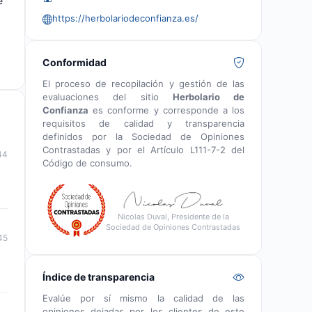
e
https://herbolariodeconfianza.es/
Conformidad
El proceso de recopilación y gestión de las
evaluaciones del sitio
Herbolario de
Confianza
es conforme y corresponde a los
requisitos de calidad y transparencia
definidos por la Sociedad de Opiniones
Contrastadas y por el Artículo L111-7-2 del
44
Código de consumo.
Nicolas Duval, Presidente de la
Sociedad de Opiniones Contrastadas
45
Índice de transparencia
Evalúe por sí mismo la calidad de las
opiniones dejadas por los clientes de este