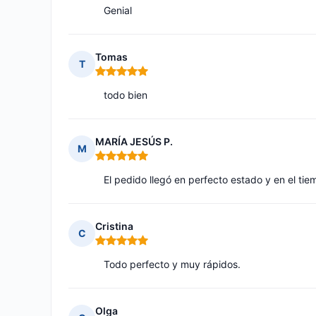
Genial
Tomas
T
Nota: 5 de 5
todo bien
MARÍA JESÚS P.
M
Nota: 5 de 5
El pedido llegó en perfecto estado y en el ti
Cristina
C
Nota: 5 de 5
Todo perfecto y muy rápidos.
Olga