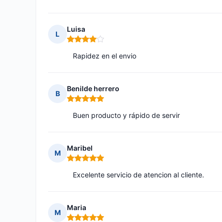
Luisa
L
Nota: 4 de 5
Rapidez en el envio
Benilde herrero
B
Nota: 5 de 5
Buen producto y rápido de servir
Maribel
M
Nota: 5 de 5
Excelente servicio de atencion al cliente.
Maria
M
Nota: 5 de 5