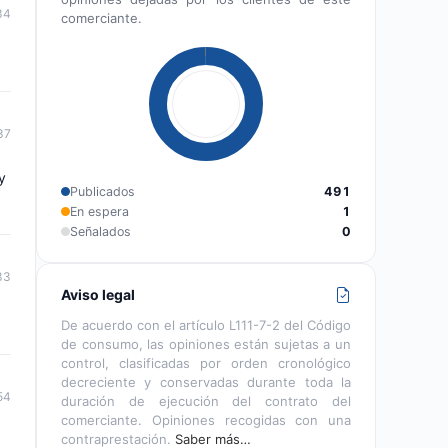
34
comerciante.
37
y
Publicados
491
En espera
1
Señalados
0
33
Aviso legal
De acuerdo con el artículo L111-7-2 del Código
de consumo, las opiniones están sujetas a un
control, clasificadas por orden cronológico
decreciente y conservadas durante toda la
54
duración de ejecución del contrato del
comerciante. Opiniones recogidas con una
contraprestación.
Saber más…