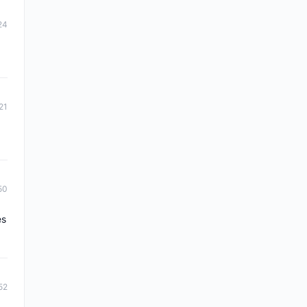
24
21
50
es
52