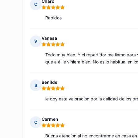
Charo
C
Nota: 5 de 5
Rapidos
Vanesa
V
Nota: 5 de 5
Todo muy bien. Y el repartidor me llamo para
que a él le viniera bien. No es lo habitual en l
Benilde
B
Nota: 5 de 5
le doy esta valoración por la calidad de los p
Carmen
C
Nota: 5 de 5
Buena atención al no encontrarme en casa en