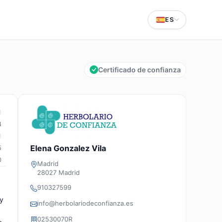
ES
Certificado de confianza
1
4
1
Elena Gonzalez Vila
5
0
Madrid
28027 Madrid
910327599
 y
info@herbolariodeconfianza.es
02530070R