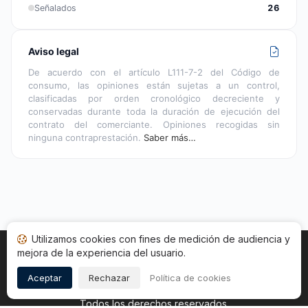
Señalados
26
Aviso legal
De acuerdo con el artículo L111-7-2 del Código de
consumo, las opiniones están sujetas a un control,
clasificadas por orden cronológico decreciente y
conservadas durante toda la duración de ejecución del
contrato del comerciante. Opiniones recogidas sin
ninguna contraprestación.
Saber más…
Utilizamos cookies con fines de medición de audiencia y
mejora de la experiencia del usuario.
Inicio
Estado opiniones
Categorías
CGU
Cookies
Legal
Aceptar
Rechazar
Política de cookies
Copyright © 2026
Sociedad de Opiniones Contrastadas
.
Todos los derechos reservados.