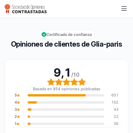
Glia-paris
9,1/10
Calificación global: 9,1 de 10
Certificado de confianza
Opiniones de clientes de Glia-paris
9,1
/10
Calificación global: 9,1 
Basada en 854 opiniones publicadas
5
651
4
102
3
43
2
22
1
36