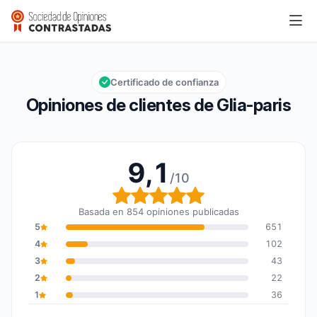
Glia-paris
9,1/10
Calificación global: 9,1 de 10
Certificado de confianza
Opiniones de clientes de Glia-paris
9,1
/10
Calificación global: 9,1 
Basada en 854 opiniones publicadas
5
651
4
102
3
43
2
22
1
36