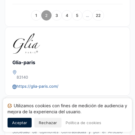
1
2
3
4
5
…
22
Glia-paris
83140
https://glia-paris.com/
Conformidad
Utilizamos cookies con fines de medición de audiencia y
mejora de la experiencia del usuario.
El proceso de recopilación y gestión de las evaluaciones
del sitio
Glia-paris
es conforme y corresponde a los
Aceptar
Rechazar
Política de cookies
requisitos de calidad y transparencia definidos por la
Sociedad de Opiniones Contrastadas y por el Artículo