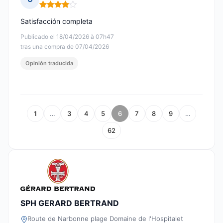
Nota: 4 de 5
Satisfacción completa
Publicado el 18/04/2026 à 07h47
tras una compra de 07/04/2026
Opinión traducida
1
…
3
4
5
6
7
8
9
…
62
SPH GERARD BERTRAND
Route de Narbonne plage Domaine de l'Hospitalet