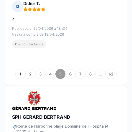
Didier T.
D
Nota: 5 de 5
4
Publicado el 29/04/2026 à 18h34
tras una compra de 19/04/2026
Opinión traducida
1
2
3
4
5
6
7
8
…
62
SPH GERARD BERTRAND
Route de Narbonne plage Domaine de l'Hospitalet
11100 Narbonne