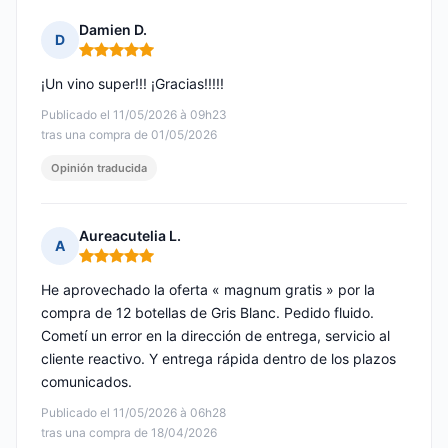
Damien D.
D
Nota: 5 de 5
¡Un vino super!!! ¡Gracias!!!!!
Publicado el 11/05/2026 à 09h23
tras una compra de 01/05/2026
Opinión traducida
Aureacutelia L.
A
Nota: 5 de 5
He aprovechado la oferta « magnum gratis » por la
compra de 12 botellas de Gris Blanc. Pedido fluido.
Cometí un error en la dirección de entrega, servicio al
cliente reactivo. Y entrega rápida dentro de los plazos
comunicados.
Publicado el 11/05/2026 à 06h28
tras una compra de 18/04/2026