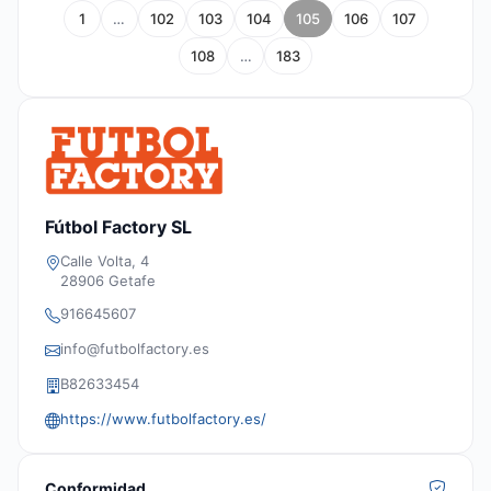
1
…
102
103
104
105
106
107
108
…
183
Fútbol Factory SL
Calle Volta, 4
28906 Getafe
916645607
info@futbolfactory.es
B82633454
https://www.futbolfactory.es/
Conformidad