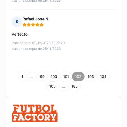
tras una compra de 28/11/2023
Rafael Jose N.
R
Nota: 5 de 5
Perfecto.
Publicado el 08/12/2023 à 08h29
tras una compra de 28/11/2023
1
…
99
100
101
102
103
104
105
…
185