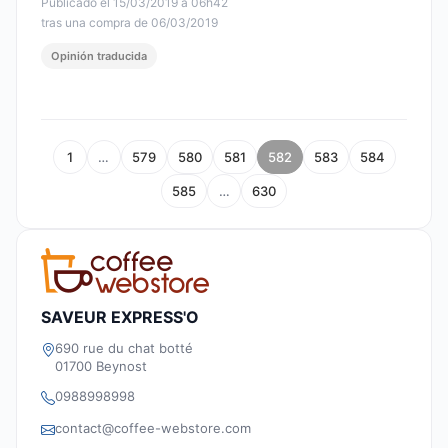
Publicado el 15/03/2019 à 06h42
tras una compra de 06/03/2019
Opinión traducida
1
…
579
580
581
582
583
584
585
…
630
SAVEUR EXPRESS'O
690 rue du chat botté
01700 Beynost
0988998998
contact@coffee-webstore.com